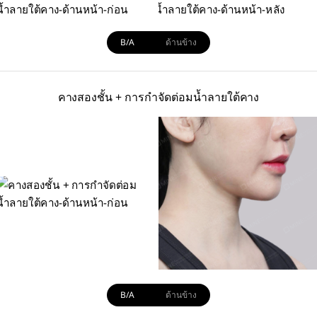
B/A
ด้านข้าง
คางสองชั้น + การกำจัดต่อมน้ำลายใต้คาง
B/A
ด้านข้าง