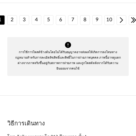
1
2
3
4
5
6
7
8
9
10
การใช้การโพสต์ข้างต้นโดยไม่ได้รับอนุญาตอาจส่งผลให้เกิดการลงโทษทาง
กฎหมายสำหรับการละเมิดลิขสิทธิ์และสิทธิ์ในการถ่ายภาพบุคคล
ภาพนี้อาจดูแตก
ต่างจากภาพจริงขึ้นอยู่กับสภาพการถ่ายภาพ และถูกโพสต์หลังจากได้รับความ
ยินยอมจากคนไข้
วิธีการเดินทาง