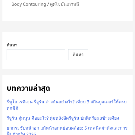
Body Contouring
/
ดูดไขมันเกาหลี
ค้นหา
ค้นหา
บทความล่าสุด
รีทูโอ เรทิเจน รีจูรัน ต่างกันอย่างไร? เทียบ 3 สกินบูสเตอร์ให้ครบ
ทุกมิติ
รีจูรัน ตุ่มนูน คืออะไร? ตุ่มหลังฉีดรีจูรัน ปกติหรือผลข้างเคียง
ยกกระชับหน้าอก แก้หน้าอกหย่อนคล้อย: 5 เทคนิคผ่าตัดและการ
ฟื้นตัวจริง 2026