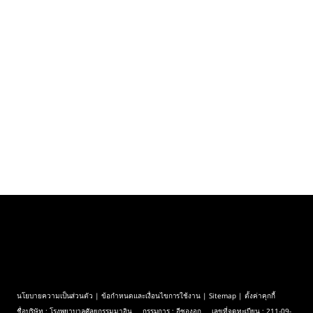
นโยบายความเป็นส่วนตัว
|
ข้อกำหนดและเงื่อนไขการใช้งาน
|
Sitemap
| ตั้งค่าคุกกี้
ชื่อบริษัท : โรงพยาบาลศัลยกรรมมาอิน กรรมการ : อีซองอุก เลขที่จดทะเบียน : 211-09-