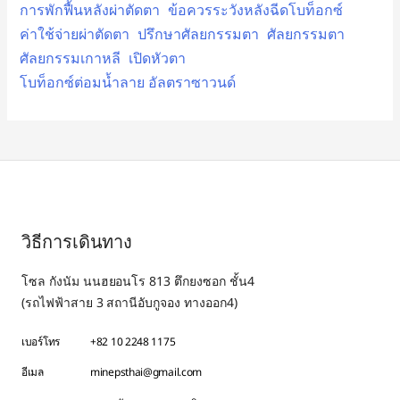
การพักฟื้นหลังผ่าตัดตา
ข้อควรระวังหลังฉีดโบท็อกซ์
ค่าใช้จ่ายผ่าตัดตา
ปรึกษาศัลยกรรมตา
ศัลยกรรมตา
ศัลยกรรมเกาหลี
เปิดหัวตา
โบท็อกซ์ต่อมน้ำลาย อัลตราซาวนด์
วิธีการเดินทาง
โซล กังนัม นนฮยอนโร 813 ตึกยงซอก ชั้น4
(รถไฟฟ้าสาย 3 สถานีอับกูจอง ทางออก4)
เบอร์โทร
+82 10 2248 1175
อีเมล
minepsthai@gmail.com