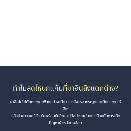
อาจทำให้โหนกแก้มดูยุบลงไปได้
ที่มาอินเราคำนึงถึงสัดส่วนโดยรวม
ของคนไข้และตัดออกเท่าที่จำเป็น
เพื่อสร้างรูปหน้าที่มีวอลลุ่มและดูเป็นธรรมชาติ
ทำไมลดโหนกแก้มที่มาอินถึงแตกต่าง?
มาอินไม่ได้ตัดกระดูกเพียงอย่างเดียว แต่ยังเหลากระดูกและบิดกระดูกให้
เฉียง
แล้วนำมาวางไว้ด้านในพร้อมกับยึดเอาไว้อย่างแน่นหนา ป้องกันการเกิด
ปัญหาผิวหย่อนคล้อย