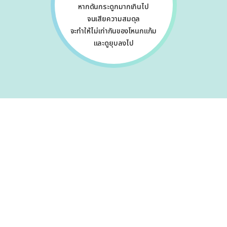
หากดันกระดูกมากเกินไป
จนเสียความสมดุล
จะทำให้ไม่เท่ากันของโหนกแก้ม
และดูยุบลงไป
ลดโหนกแก้ม
ยิ่งตัดกระดูกออก
ยิ่งสวย?
การผ่าตัดโดยไม่คำนึงถึงอัตราส่วน