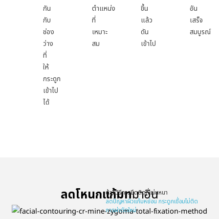
กัน
ตำแหน่ง
ขึ้น
อัน
กับ
ที่
แล้ว
เสร็จ
ช่อง
เหมาะ
ดัน
สมบูรณ์
ว่าง
สม
เข้าไป
ที่
ให้
กระดูก
เข้าไป
ได้
ลดโหนกแก้มท
มาอิน
ด้วยวิธีการยึดติดที่แน่นหนา
ลดปัญหาผิวแก้มหย่อน กระดูกเชื่อมไม่ติด
การผ่าตัดใหม่