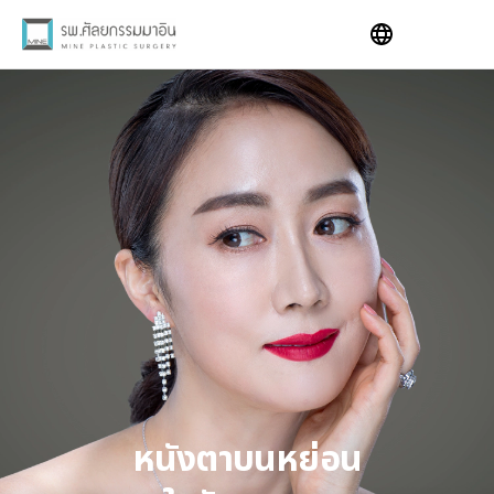
Skip
to
content
หนังตาบนหย่อน