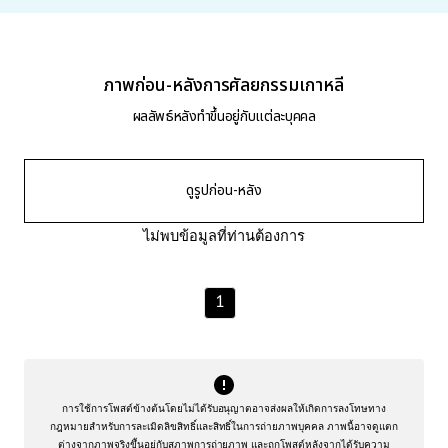
ภาพก่อน-หลังการศัลยกรรมเกาหลี
ผลลัพธ์หลังทำขึ้นอยู่กับแต่ละบุคคล
ดูรูปก่อน-หลัง
ไม่พบข้อมูลที่ท่านต้องการ
1
การใช้การโพสต์ข้างต้นโดยไม่ได้รับอนุญาตอาจส่งผลให้เกิดการลงโทษทาง
กฎหมายสำหรับการละเมิดลิขสิทธิ์และสิทธิ์ในการถ่ายภาพบุคคล
ภาพนี้อาจดูแตก
ต่างจากภาพจริงขึ้นอยู่กับสภาพการถ่ายภาพ และถูกโพสต์หลังจากได้รับความ