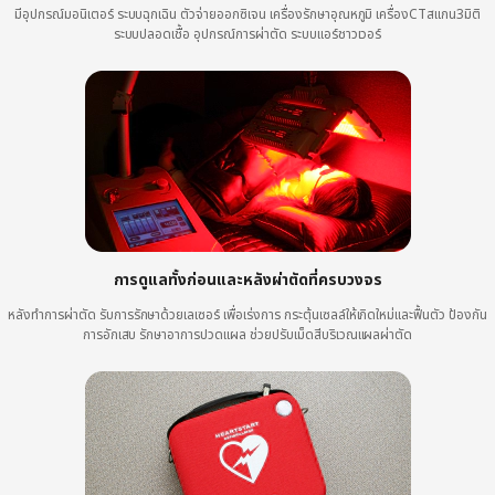
มีอุปกรณ์มอนิเตอร์ ระบบฉุกเฉิน ตัวจ่ายออกซิเจน เครื่องรักษาอุณหภูมิ เครื่องCTสแกน3มิติ
ระบบปลอดเชื้อ อุปกรณ์การผ่าตัด ระบบแอร์ชาวเวอร์
การดูแลทั้งก่อนและหลังผ่าตัดที่ครบวงจร
หลังทำการผ่าตัด รับการรักษาด้วยเลเซอร์ เพื่อเร่งการ กระตุ้นเซลล์ให้เกิดใหม่และฟื้นตัว ป้องกัน
การอักเสบ รักษาอาการปวดแผล ช่วยปรับเม็ดสีบริเวณแผลผ่าตัด