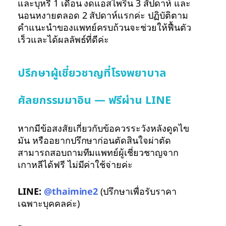
และบุหรี่ 1 เดือน งดแอสไพริน 3 สัปดาห์ และ
นอนหงายตลอด 2 สัปดาห์แรกค่ะ ปฏิบัติตาม
คำแนะนำของแพทย์ครบถ้วนจะช่วยให้ฟื้นตัว
เร็วและได้ผลลัพธ์ที่ดีค่ะ
ปรึกษาผู้เชี่ยวชาญที่โรงพยาบาล
ศัลยกรรมมาอิน — ฟรีผ่าน LINE
หากมีข้อสงสัยเกี่ยวกับข้อควรระวังหลังดูดไข
มัน หรืออยากปรึกษาก่อนตัดสินใจผ่าตัด
สามารถสอบถามทีมแพทย์ผู้เชี่ยวชาญจาก
เกาหลีได้ฟรี ไม่มีค่าใช้จ่ายค่ะ
LINE:
@thaimine2
(ปรึกษาเพื่อรับราคา
เฉพาะบุคคลค่ะ)