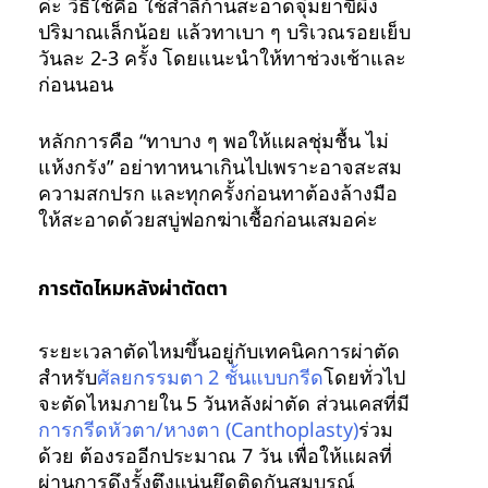
ค่ะ วิธีใช้คือ ใช้สำลีก้านสะอาดจุ่มยาขี้ผึ้ง
ปริมาณเล็กน้อย แล้วทาเบา ๆ บริเวณรอยเย็บ
วันละ 2-3 ครั้ง โดยแนะนำให้ทาช่วงเช้าและ
ก่อนนอน
หลักการคือ “ทาบาง ๆ พอให้แผลชุ่มชื้น ไม่
แห้งกรัง” อย่าทาหนาเกินไปเพราะอาจสะสม
ความสกปรก และทุกครั้งก่อนทาต้องล้างมือ
ให้สะอาดด้วยสบู่ฟอกฆ่าเชื้อก่อนเสมอค่ะ
การตัดไหมหลังผ่าตัดตา
ระยะเวลาตัดไหมขึ้นอยู่กับเทคนิคการผ่าตัด
สำหรับ
ศัลยกรรมตา 2 ชั้นแบบกรีด
โดยทั่วไป
จะตัดไหมภายใน 5 วันหลังผ่าตัด ส่วนเคสที่มี
การกรีดหัวตา/หางตา (Canthoplasty)
ร่วม
ด้วย ต้องรออีกประมาณ 7 วัน เพื่อให้แผลที่
ผ่านการดึงรั้งตึงแน่นยึดติดกันสมบูรณ์