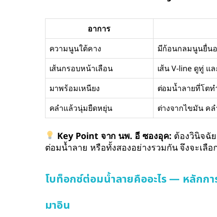
อาการ
ความนูนใต้คาง
มีก้อนกลมนูนยื่
เส้นกรอบหน้าเลือน
เส้น V-line ดูทู่ 
มาพร้อมเหนียง
ต่อมน้ำลายที่โตท
คลำแล้วนุ่มยืดหยุ่น
ต่างจากไขมัน คลำ
Key Point จาก นพ. อี ซองอุค:
ต้องวินิจฉั
ต่อมน้ำลาย หรือทั้งสองอย่างรวมกัน จึงจะเลือกวิ
โบท็อกซ์ต่อมน้ำลายคืออะไร — หลัก
มาอิน