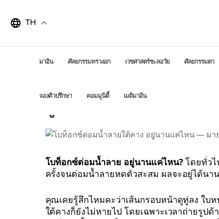
Skip
to
TH
content
มาอิน
ศัลยกรรมทรวงอก
เวชศาสตร์ชะลอวัย
ศัลยกรรมตา
โบท็อกซ์ต่อมน้ำลาย อยู่นานแค
จองคิวปรึกษา
คอมมูนิตี้
เมดิมาอิน
ดูแลต่อมน้ำลายใต้คาง
โบท็อกซ์ต่อมน้ำลาย อยู่นานแค่ไหน?
โดยทั่วไ
ครั้งจนต่อมน้ำลายหดตัวสะสม ผลจะอยู่ได้นานขึ
คุณเคยรู้สึกไหมคะว่าเส้นกรอบหน้าดูทู่ลง ใบหน
ใต้คางก็ยังไม่หายไป โดยเฉพาะเวลาถ่ายรูปด้า