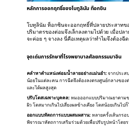
หลักการออกฤทธิ์ของโบทูลินัม ท็อกซิน
โบทูลินัม ท็อกซินจะออกฤทธิ์ที่ปลายประสาทข
ปริมาตรของต่อมจึงเล็กลงตามไปด้วย เมื่อปลา
จะค่อย ๆ จางลง นี่คือเหตุผลว่าทำไมจึงต้องฉ
จุดเด่นการรักษาที่โรงพยาบาลศัลยกรรมมาอิน
คลำหาตำแหน่งต่อมน้ำลายอย่างแม่นยำ:
จากประสบก
น้อยในแต่ละคน การฉีดจึงต้องลงตรงศูนย์กลางของต่อ
และได้ผลสูงสุด
ปรับโดสเฉพาะบุคคล:
หมอออกแบบปริมาณยาตามขนาด
ผิว โดสมากเกินไปเสี่ยงผลข้างเคียง โดสน้อยเกินไปก็
ออกแบบหัตถการแบบผสมผสาน:
หลายครั้งเส้นกรอบ
พิจารณาหัตถการเสริมร่วมด้วยเพื่อปรับรูปหน้าโดย