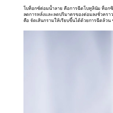
โบท็อกซ์ต่อมน้ำลาย คือการฉีดโบทูลินัม ท็อกซ
ลดการหลั่งและลดปริมาตรของต่อมลงชั่วคราว โด
คือ จัดเส้นกรามให้เรียบขึ้นได้ด้วยการฉีดล้วน 