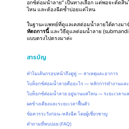
อกซ์ต่อมน้ำลาย” เป็นทางเลือก แต่พอจะตัดสินใ
ไหน และต้องฉีดซ้ำบ่อยแค่ไหน
ในฐานะแพทย์ที่ดูแลเคสต่อมน้ำลายใต้คางมาจ
หัตถการนี้
และวิธีดูแลต่อมน้ำลาย (submandi
แบบตรงไปตรงมาค่ะ
สารบัญ
ทำไมเส้นกรอบหน้าถึงดูทู่ — สาเหตุและอาการ
โบท็อกซ์ต่อมน้ำลายคืออะไร — หลักการทำงานแล
โบท็อกซ์ต่อมน้ำลาย อยู่นานแค่ไหน — ระยะเวลาและป
ผลข้างเคียงและระยะเวลาฟื้นตัว
ข้อควรระวังก่อน–หลังฉีด โดยผู้เชี่ยวชาญ
คำถามที่พบบ่อย (FAQ)